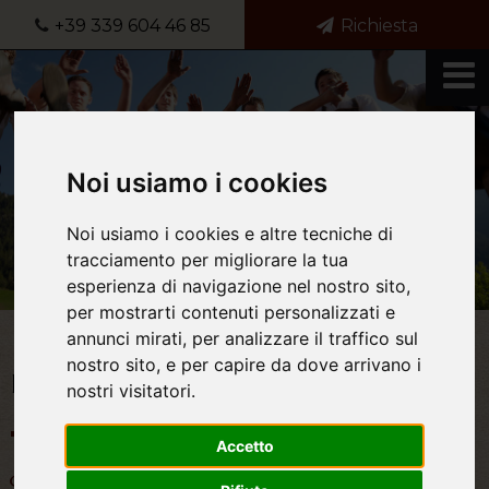
+39 339 604 46 85
Richiesta
Noi usiamo i cookies
Noi usiamo i cookies e altre tecniche di
tracciamento per migliorare la tua
esperienza di navigazione nel nostro sito,
per mostrarti contenuti personalizzati e
annunci mirati, per analizzare il traffico sul
nostro sito, e per capire da dove arrivano i
Eventi nei dintorni del Ranui Hof
nostri visitatori.
Accetto
Manifestazioni nelle Dolomiti